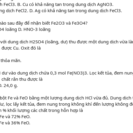
ch FeCl3. B. Cu có khả năng tan trong dung dịch AgNO3.
ng dịch FeCl2. D. Ag có khả năng tan trong dung dịch FeCl3.
nào sau đây để nhận biết Fe2O3 và Fe3O4?
SO4 loãng D. HNO-3 loãng
 với dung dịch H2SO4 (loãng, dư) thu được một dung dịch vừa 
được Cu. Oxit đó là
o thỏa mãn.
dư vào dung dịch chứa 0,3 mol Fe(NO3)3. Lọc kết tủa, đem nun
 chất rắn thu được là
D. 24,0 g.
bột Fe và FeO bằng một lượng dung dịch HCl vừa đủ. Dung dịch
ư, lọc lấy kết tủa, đem nung trong không khí đến lượng không đ
 % khối lượng các chất trong hỗn hợp là
Fe và 72% FeO.
Fe và 36% FeO.