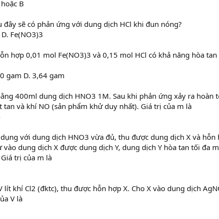
 hoặc B
 đây sẽ có phản ứng với dung dịch HCl khi đun nóng?
 D. Fe(NO3)3
ỗn hợp 0,01 mol Fe(NO3)3 và 0,15 mol HCl có khả năng hòa tan 
20 gam D. 3,64 gam
bằng 400ml dung dịch HNO3 1M. Sau khi phản ứng xảy ra hoàn t
tan và khí NO (sản phẩm khử duy nhất). Giá trị của m là
4
 dụng với dung dịch HNO3 vừa đủ, thu được dung dịch X và hỗn
 vào dung dịch X được dung dịch Y, dung dịch Y hòa tan tối đa 
iá trị của m là
 lít khí Cl2 (đktc), thu được hỗn hợp X. Cho X vào dung dịch Ag
ủa V là