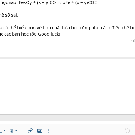
học sau: FexOy + (x – y)CO → xFe + (x – y)CO2
hệ số sai.
ta có thể hiểu hơn về tính chất hóa học cũng như cách điều chế h
c các bạn học tốt! Good luck!
Sử
trái
mal
Danh sách có thứ tự
n…
ách
ăn lề
Paragraph format
Chèn liên kết
Chèn hình ảnh
Thêm tùy chọn…
Undo
T