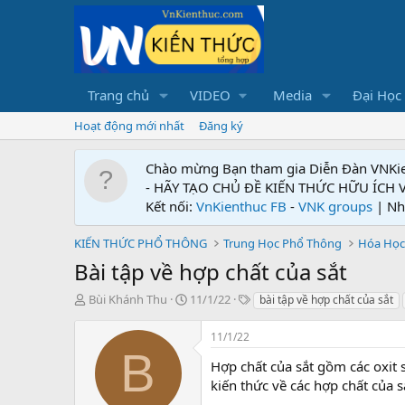
Trang chủ
VIDEO
Media
Đại Học
Hoạt động mới nhất
Đăng ký
Chào mừng Bạn tham gia Diễn Đàn VNKi
- HÃY TẠO CHỦ ĐỀ KIẾN THỨC HỮU ÍCH
Kết nối:
VnKienthuc FB
-
VNK groups
| Nh
KIẾN THỨC PHỔ THÔNG
Trung Học Phổ Thông
Hóa Học
Bài tập về hợp chất của sắt
T
N
T
Bùi Khánh Thu
11/1/22
bài tập về hợp chất của sắt
h
g
ừ
r
à
k
11/1/22
e
y
h
B
a
g
ó
Hợp chất của sắt gồm các oxit s
d
ử
a
kiến thức về các hợp chất của s
s
i