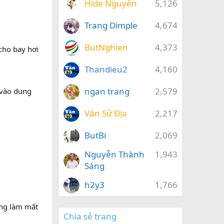
Hide Nguyễn
5,126
Trang Dimple
4,674
ButNghien
4,373
cho bay hơi
Thandieu2
4,160
ngan trang
2,579
 vào dung
Văn Sử Địa
2,217
ButBi
2,069
Nguyễn Thành
1,943
Sáng
h2y3
1,766
ăng làm mất
Chia sẻ trang