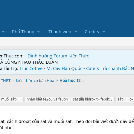
Phổ Thông
Thành viên
Credits
enThuc.com -
Định hướng Forum
Kiến Thức
 VÀ CÙNG NHAU THẢO LUẬN
à Tài Trợ:
Trúc Coffee
-
Mì Cay Hàn Quốc
-
Cafe & Trà chanh Bắc 
 THPT
Kiến thức cơ bản Hóa
Hóa học 12
muối sắt (iii)
nhận biết fe2o3 và fe3o4
sắt (iii) hiđroxit - fe(oh)3
sắt (iii) o
ắt, các hiđroxit của sắt và muối sắt. Theo dõi bài viết dưới đây 
ắt nhé