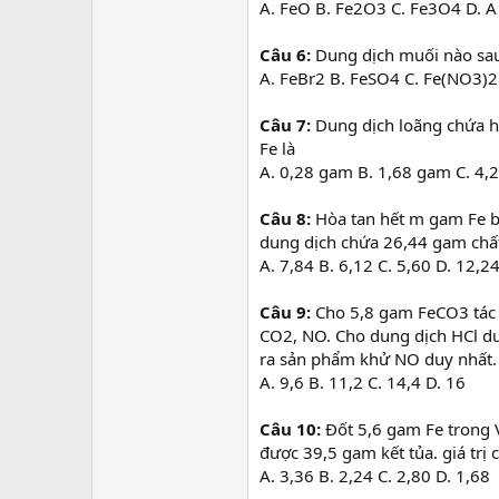
A. FeO B. Fe2O3 C. Fe3O4 D. A
Câu 6:
Dung dịch muối nào sau
A. FeBr2 B. FeSO4 C. Fe(NO3)2
Câu 7:
Dung dịch loãng chứa h
Fe là
A. 0,28 gam B. 1,68 gam C. 4,
Câu 8:
Hòa tan hết m gam Fe 
dung dịch chứa 26,44 gam chất 
A. 7,84 B. 6,12 C. 5,60 D. 12,2
Câu 9:
Cho 5,8 gam FeCO3 tác
CO2, NO. Cho dung dịch HCl dư
ra sản phẩm khử NO duy nhất. G
A. 9,6 B. 11,2 C. 14,4 D. 16
Câu 10:
Đốt 5,6 gam Fe trong V
được 39,5 gam kết tủa. giá trị c
A. 3,36 B. 2,24 C. 2,80 D. 1,68