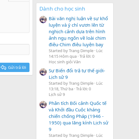
Dành cho học sinh
Bài văn nghị luận về sự khổ
luyện và ý chí vươn lên từ
nghịch cảnh dựa trên hình
ảnh ngụ ngôn về loài chim
điêu-Chim điêu luyện bay
Started by Trang Dimple
Lúc
14:15 Hôm qua
Trả lời: 0
Học sinh giỏi Văn
Gửi trả lời
Sự Biến đổi trậ tự thế giới-
Lịch sử 9
Started by Trang Dimple
Lúc
13:18, Thứ ba
Trả lời: 0
Lịch sử 9
Phân tích Bối cảnh Quốc tế
và Khởi đầu Cuộc kháng
chiến chống Pháp (1946 -
1950) qua lăng kính Lịch sử
9
Started by Trang Dimple
Lúc