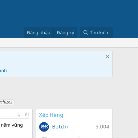
Đăng nhập
Đăng ký
Tìm kiếm
Ninh
xit fe2o3
Xếp Hạng
#1
để nắm vững
Butchi
9,004