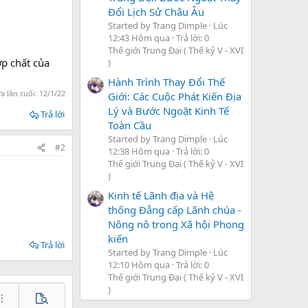
Đổi Lịch Sử Châu Âu
Started by Trang Dimple
Lúc
12:43 Hôm qua
Trả lời: 0
Thế giới Trung Đại ( Thế kỷ V - XVI
ợp chất của
)
Hành Trình Thay Đổi Thế
a lần cuối:
12/1/22
Giới: Các Cuộc Phát Kiến Địa
Lý và Bước Ngoặt Kinh Tế
Trả lời
Toàn Cầu
Started by Trang Dimple
Lúc
#2
12:38 Hôm qua
Trả lời: 0
Thế giới Trung Đại ( Thế kỷ V - XVI
)
Kinh tế Lãnh địa và Hệ
thống Đẳng cấp Lãnh chúa -
Nông nô trong Xã hội Phong
kiến
Trả lời
Started by Trang Dimple
Lúc
12:10 Hôm qua
Trả lời: 0
Thế giới Trung Đại ( Thế kỷ V - XVI
)
hêm tùy chọn…
Xem trước