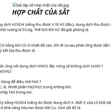
HỢP CHẤT CỦA SẮT
g dịch H2SO4 loãng thu được V lít H2 (đkc), dung dịch thu được 
ối lượng là 55,6g. Thể tích khí H2 đã giải phóng là
3 bằng khí CO ở nhiệt độ cao. Khi đi ra sau phản ứng được dẫn
) kết tủa thu được là
hản ứng với dung dịch HNO3 đặc nóng sẽ không sinh ra khí ?
Fe(OH)2
ể dùng để điều chế FeO ?
 B. Nhiệt phân Fe(OH)2 trong không khí.
cháy FeS trong oxi.
y bằng H2SO4 loãng dư được dung dịch X. Biết X vừa có khả n
ó khả năng hòa tan được bột Cu. Oxit sắt đó là