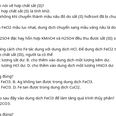
 nói về hợp chất sắt (II)?
ợp chất sắt (II) là tính khử.
ng không khí chuyển thành mầu nâu đỏ do sắt (II) hiđroxit đã bị ch
ch FeCl2 mầu lục nhạt, dung dịch chuyển sang mầu vàng nâu là d
i H2SO4 đặc hay hỗn hợp KMnO4 và H2SO4 đều thu được sắt (III) s
ằng cách cho Fe tác dụng với dung dịch HCl. Để dung dịch FeCl2 
hất sắt (III), người ta có thể
 lượng sắt dư. B. cho thêm vào dung dịch một lượng kẽm dư.
t lượng HCl dư. D. cho thêm vào dung dịch một lượng HNO3 dư.
g đúng?
 FeCl3. B. Ag không tan được trong dung dịch FeCl3.
 FeCl3. D. Fe tan được trong dung dịch CuCl2.
o sau đây vào dung dịch FeCl3 để làm tăng quá trình thủy phân?
Na2CO3.
g đúng?