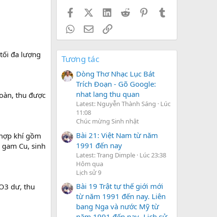
Facebook
X (Twitter)
LinkedIn
Reddit
Pinterest
Tumblr
WhatsApp
Email
Link
tối đa lượng
Tương tác
Dòng Thơ Nhạc Lục Bát
Trích Đoạn - Gõ Google:
nhat lang thu quan
oàn, thu được
Latest: Nguyễn Thành Sáng
Lúc
11:08
Chúc mừng Sinh nhật
Bài 21: Việt Nam từ năm
 hợp khí gồm
1991 đến nay
m gam Cu, sinh
Latest: Trang Dimple
Lúc 23:38
Hôm qua
Lịch sử 9
Bài 19 Trật tự thế giới mới
NO3 dư, thu
từ năm 1991 đến nay. Liên
bang Nga và nước Mỹ từ
năm 1991 đến nay- Lịch sử