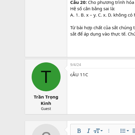
Câu 20:
Cho phương trình hóa 
Hệ số cân bằng sai là:
A. 1. B. x – y. C. x. D. không có 
Từ bài hợp chất của sắt chúng 
sắt để áp dụng vào thực tế. Chú
9/4/24
T
cÂU 11C
Trần Trọng
Kinh
Guest
Căn 
9
Nor
Bold
In nghiêng
Kích thước
Thêm tùy chọ
Danh s
C