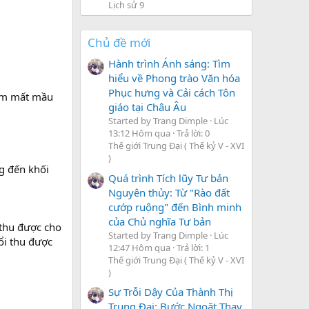
Lịch sử 9
Chủ đề mới
Hành trình Ánh sáng: Tìm
hiểu về Phong trào Văn hóa
Phục hưng và Cải cách Tôn
làm mất mầu
giáo tại Châu Âu
Started by Trang Dimple
Lúc
13:12 Hôm qua
Trả lời: 0
Thế giới Trung Đại ( Thế kỷ V - XVI
)
g đến khối
Quá trình Tích lũy Tư bản
Nguyên thủy: Từ "Rào đất
cướp ruộng" đến Bình minh
của Chủ nghĩa Tư bản
 thu được cho
Started by Trang Dimple
Lúc
ổi thu được
12:47 Hôm qua
Trả lời: 1
Thế giới Trung Đại ( Thế kỷ V - XVI
)
Sự Trỗi Dậy Của Thành Thị
Trung Đại: Bước Ngoặt Thay