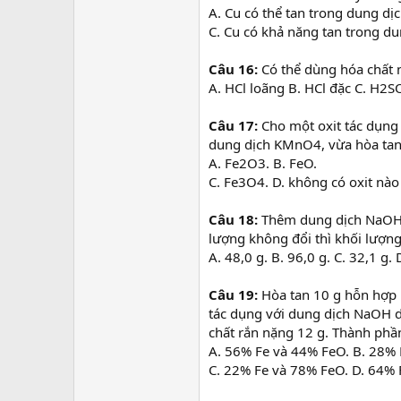
A. Cu có thể tan trong dung dị
C. Cu có khả năng tan trong du
Câu 16:
Có thể dùng hóa chất 
A. HCl loãng B. HCl đặc C. H2
Câu 17:
Cho một oxit tác dụng
dung dịch KMnO4, vừa hòa tan 
A. Fe2O3. B. FeO.
C. Fe3O4. D. không có oxit nà
Câu 18:
Thêm dung dịch NaOH 
lượng không đổi thì khối lượng
A. 48,0 g. B. 96,0 g. C. 32,1 g. 
Câu 19:
Hòa tan 10 g hỗn hợp 
tác dụng với dung dịch NaOH d
chất rắn nặng 12 g. Thành phần
A. 56% Fe và 44% FeO. B. 28% 
C. 22% Fe và 78% FeO. D. 64% 