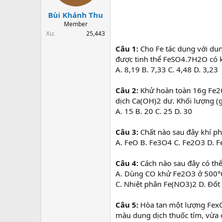
t
a
Bùi Khánh Thu
r
Member
t
Xu
25,443
e
Câu 1:
Cho Fe tác dụng với dun
r
được tinh thể FeSO4.7H2O có kh
A. 8,19 B. 7,33 C. 4,48 D. 3,23
Câu 2:
Khử hoàn toàn 16g Fe2O
dịch Ca(OH)2 dư. Khối lượng (g
A. 15 B. 20 C. 25 D. 30
Câu 3:
Chất nào sau đây khí p
A. FeO B. Fe3O4 C. Fe2O3 D. 
Câu 4:
Cách nào sau đây có th
A. Dùng CO khử Fe2O3 ở 500°C.
C. Nhiệt phân Fe(NO3)2 D. Đốt 
Câu 5:
Hòa tan một lượng FexO
màu dung dịch thuốc tím, vừa c