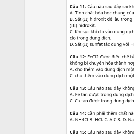
Câu 11:
Câu nào sau đây sai khi
A. Tính chất hóa học chung của h
B. Sắt (II) hiđroxit để lâu tro
(III) hiđroxit.
C. Khi sục khí clo vào dung dị
clo trong dung dịch.
D. Sắt (II) sunfat tác dụng vớ
Câu 12:
FeCl2 được điều chế b
không bị chuyển hóa thành hợp c
A. cho thêm vào dung dịch một
C. cho thêm vào dung dịch mộ
Câu 13:
Câu nào sau đây khôn
A. Fe tan được trong dung dịch
C. Cu tan được trong dung dịch
Câu 14:
Cần phải thêm chất nà
A. NH4Cl B. HCl. C. AlCl3. D. 
Câu 15:
Câu nào sau đây khôn