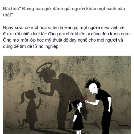
t
a
Bài học" Đừng bao giờ đánh giá người khác một cách cẩu
r
thả!"
t
e
Ngày xưa, có một họa sĩ tên là Ranga, một người siêu việt, vẽ
r
được rất nhiều kiệt tác đáng ghi nhớ khiến ai cũng đều khen ngợi.
Ông mở một lớp học mỹ thuật để dạy nghề cho mọi người và
cũng để tìm đệ tử nối nghiệp.