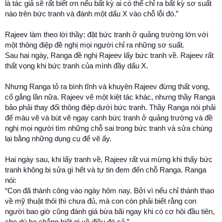
là tác giả sẽ rất biết ơn nếu bất kỳ ai có thể chỉ ra bất kỳ sơ suất
nào trên bức tranh và đánh một dấu X vào chỗ lỗi đó.”
Rajeev làm theo lời thầy: đặt bức tranh ở quảng trường lớn với
một thông điệp đề nghị mọi người chỉ ra những sơ suất.
Sau hai ngày, Ranga đề nghị Rajeev lấy bức tranh về. Rajeev rất
thất vọng khi bức tranh của mình đầy dấu X.
Nhưng Ranga tỏ ra bình tĩnh và khuyên Rajeev đừng thất vọng,
cố gắng lần nữa. Rajeev vẽ một kiệt tác khác, nhưng thầy Ranga
bảo phải thay đổi thông điệp dưới bức tranh. Thầy Ranga nói phải
để màu vẽ và bút vẽ ngay cạnh bức tranh ở quảng trường và đề
nghị mọi người tìm những chỗ sai trong bức tranh và sửa chúng
lại bằng những dụng cụ để vẽ ấy.
Hai ngày sau, khi lấy tranh về, Rajeev rất vui mừng khi thấy bức
tranh không bị sửa gì hết và tự tin đem đến chỗ Ranga. Ranga
nói:
“Con đã thành công vào ngày hôm nay. Bởi vì nếu chỉ thành thạo
về mỹ thuật thôi thì chưa đủ, mà con còn phải biết rằng con
người bao giờ cũng đánh giá bừa bãi ngay khi có cơ hội đầu tiên,
cho dù họ chẳng biết gì về điều đó cả.”