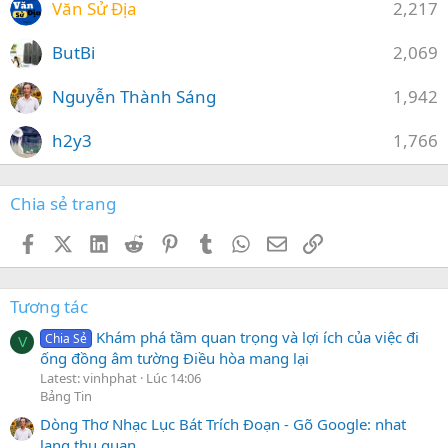
Văn Sử Địa
2,217
ButBi
2,069
Nguyễn Thành Sáng
1,942
h2y3
1,766
Chia sẻ trang
Facebook
X (Twitter)
LinkedIn
Reddit
Pinterest
Tumblr
WhatsApp
Email
Link
Tương tác
Khám phá tầm quan trọng và lợi ích của việc đi
Chia Sẻ
V
ống đồng âm tường Điều hòa mang lại
Latest: vinhphat
Lúc 14:06
Bảng Tin
Dòng Thơ Nhạc Lục Bát Trích Đoạn - Gõ Google: nhat
lang thu quan