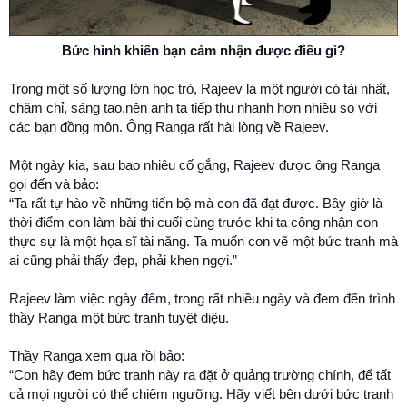
Bức hình khiến bạn cảm nhận được điều gì?
Trong một số lượng lớn học trò, Rajeev là một người có tài nhất,
chăm chỉ, sáng tạo,nên anh ta tiếp thu nhanh hơn nhiều so với
các bạn đồng môn. Ông Ranga rất hài lòng về Rajeev.
Một ngày kia, sau bao nhiêu cố gắng, Rajeev được ông Ranga
gọi đến và bảo:
“Ta rất tự hào về những tiến bộ mà con đã đạt được. Bây giờ là
thời điểm con làm bài thi cuối cùng trước khi ta công nhận con
thực sự là một họa sĩ tài năng. Ta muốn con vẽ một bức tranh mà
ai cũng phải thấy đẹp, phải khen ngợi.”
Rajeev làm việc ngày đêm, trong rất nhiều ngày và đem đến trình
thầy Ranga một bức tranh tuyệt diệu.
Thầy Ranga xem qua rồi bảo:
“Con hãy đem bức tranh này ra đặt ở quảng trường chính, để tất
cả mọi người có thể chiêm ngưỡng. Hãy viết bên dưới bức tranh