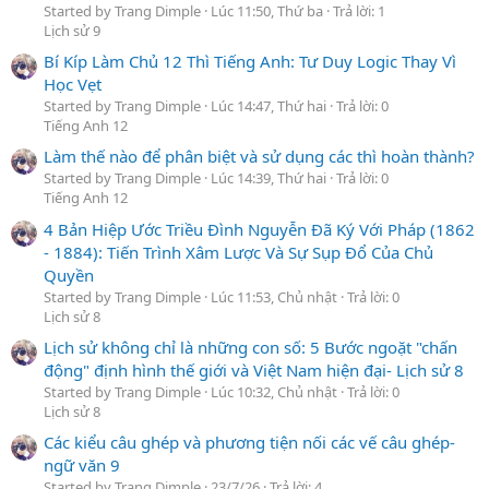
Started by Trang Dimple
Lúc 11:50, Thứ ba
Trả lời: 1
Lịch sử 9
Bí Kíp Làm Chủ 12 Thì Tiếng Anh: Tư Duy Logic Thay Vì
Học Vẹt
Started by Trang Dimple
Lúc 14:47, Thứ hai
Trả lời: 0
Tiếng Anh 12
Làm thế nào để phân biệt và sử dụng các thì hoàn thành?
Started by Trang Dimple
Lúc 14:39, Thứ hai
Trả lời: 0
Tiếng Anh 12
4 Bản Hiệp Ước Triều Đình Nguyễn Đã Ký Với Pháp (1862
- 1884): Tiến Trình Xâm Lược Và Sự Sụp Đổ Của Chủ
Quyền
Started by Trang Dimple
Lúc 11:53, Chủ nhật
Trả lời: 0
Lịch sử 8
Lịch sử không chỉ là những con số: 5 Bước ngoặt "chấn
động" định hình thế giới và Việt Nam hiện đại- Lịch sử 8
Started by Trang Dimple
Lúc 10:32, Chủ nhật
Trả lời: 0
Lịch sử 8
Các kiểu câu ghép và phương tiện nối các vế câu ghép-
ngữ văn 9
Started by Trang Dimple
23/7/26
Trả lời: 4