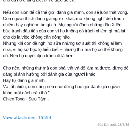
Nếu con luôn để cả thế giới đánh giá mình, con sẽ luôn thất vọng.
Con người thích đánh giá người khác mà không nghĩ đến trách
nhiệm hay nghiêm túc gì cả. Mọi người đánh những dấu X lên
bức tranh đầu tiên của con vì họ không có trách nhiệm gì mà lại
cho đó là việc không cần động não.
Nhưng khi con đề nghị họ sửa những sơ suất thì không ai làm
nữa, vì họ sợ bộc lộ hiểu biết – những thứ mà họ có thể không
có. Nên họ quyết định tránh đi là hơn.
Cho nên, những thứ mà con phải vất vả để làm ra được, đừng dễ
dàng bị ảnh hưởng bởi đánh giá của người khác.
Hãy tự đánh giá mình.
Và tất nhiên, con cũng nên nhớ đừng bao giờ đánh giá người
khác một cách cẩu thả.”
Chien Tong - Sưu Tầm -
View attachment 15554
Sửa lần cuối:
23/8/16