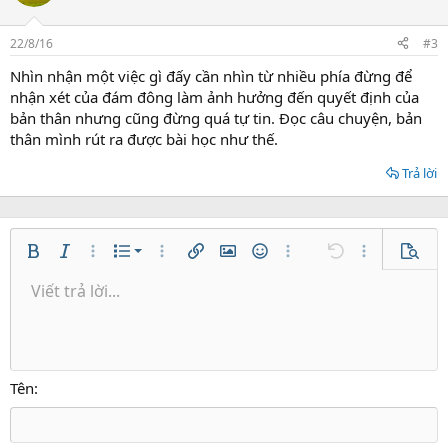
22/8/16
#3
Nhìn nhận một việc gì đấy cần nhìn từ nhiều phía đừng để
nhận xét của đám đông làm ảnh hưởng đến quyết định của
bản thân nhưng cũng đừng quá tự tin. Đọc câu chuyện, bản
thân mình rút ra được bài học như thế.
Trả lời
Danh sách có thứ tự
Bold
In nghiêng
Thêm tùy chọn…
Danh sách
Thêm tùy chọn…
Chèn liên kết
Chèn hình ảnh
Mặt cười
Thêm tùy chọn…
Undo
Thêm tùy ch
Xem tr
Danh sách không có thứ tự
Viết trả lời...
Căn trái
9
Normal
Lưu nháp
Arial
Kích thước
Căn lề
Trích dẫn
Redo
Media
Toggle BB code
Màu chữ
Paragraph format
Insert table
Xóa định dạng
Phông chữ
Insert horizontal line
Bản thảo
Gạch ngang
Spoiler
Gạch chân
Mã
Inline code
Inline spoiler
Thụt lề
10
Xóa bản thảo
Căn giữa
Heading 1
Book Antiqua
Tăng lề
12
Courier New
Căn phải
Heading 2
15
Georgia
Justify text
Tên
Heading 3
18
Tahoma
22
Times New Roman