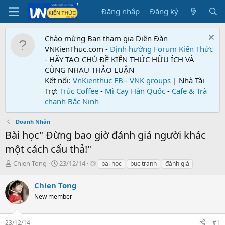
Đăng nhập
Đăng ký
Chào mừng Bạn tham gia Diễn Đàn
VNKienThuc.com -
Định hướng Forum
Kiến Thức
- HÃY TẠO CHỦ ĐỀ KIẾN THỨC HỮU ÍCH VÀ
CÙNG NHAU THẢO LUẬN
Kết nối:
VnKienthuc FB
-
VNK groups
| Nhà Tài
Trợ:
Trúc Coffee
-
Mì Cay Hàn Quốc
-
Cafe & Trà
chanh Bắc Ninh
Doanh Nhân
Bài học" Đừng bao giờ đánh giá người khác
một cách cẩu thả!"
T
N
T
Chien Tong
23/12/14
bai hoc
buc tranh
đánh giá
h
g
ừ
r
à
k
Chien Tong
e
y
h
New member
a
g
ó
d
ử
a
s
i
23/12/14
#1