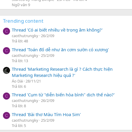
Ngữ văn 9
Trending content
Thread 'Có ai biết nhiều về trọng âm không?'
C
caothutrungky
26/2/09
Trả lời: 48
Thread 'Toán đố dễ như ăn cơm sườn có xương'
C
caothutrungky
25/2/09
Trả lời: 13
Thread 'Marketing Research là gì ? Cách thực hiện
Marketing Research hiệu quả ?'
Áo Dài
28/11/21
Trả lời: 6
Thread 'Cụm từ "diễn biến hòa bình" dịch thế nào?'
C
caothutrungky
26/2/09
Trả lời: 8
Thread 'Bài thơ Màu Tím Hoa Sim'
C
caothutrungky
25/2/09
Trả lời: 5