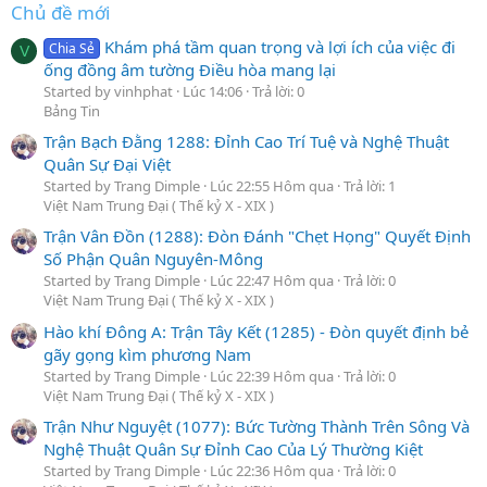
Chủ đề mới
Khám phá tầm quan trọng và lợi ích của việc đi
Chia Sẻ
V
ống đồng âm tường Điều hòa mang lại
Started by vinhphat
Lúc 14:06
Trả lời: 0
Bảng Tin
Trận Bạch Đằng 1288: Đỉnh Cao Trí Tuệ và Nghệ Thuật
Quân Sự Đại Việt
Started by Trang Dimple
Lúc 22:55 Hôm qua
Trả lời: 1
Việt Nam Trung Đại ( Thế kỷ X - XIX )
Trận Vân Đồn (1288): Đòn Đánh "Chẹt Họng" Quyết Định
Số Phận Quân Nguyên-Mông
Started by Trang Dimple
Lúc 22:47 Hôm qua
Trả lời: 0
Việt Nam Trung Đại ( Thế kỷ X - XIX )
Hào khí Đông A: Trận Tây Kết (1285) - Đòn quyết định bẻ
gãy gọng kìm phương Nam
Started by Trang Dimple
Lúc 22:39 Hôm qua
Trả lời: 0
Việt Nam Trung Đại ( Thế kỷ X - XIX )
Trận Như Nguyệt (1077): Bức Tường Thành Trên Sông Và
Nghệ Thuật Quân Sự Đỉnh Cao Của Lý Thường Kiệt
Started by Trang Dimple
Lúc 22:36 Hôm qua
Trả lời: 0