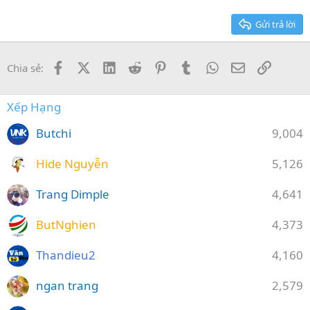
26
Trebuchet MS
Gửi trả lời
Verdana
Facebook
X (Twitter)
LinkedIn
Reddit
Pinterest
Tumblr
WhatsApp
Email
Link
Chia sẻ:
Xếp Hạng
Butchi
9,004
Hide Nguyễn
5,126
Trang Dimple
4,641
ButNghien
4,373
Thandieu2
4,160
ngan trang
2,579