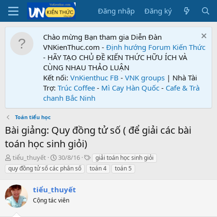
Đăng nhập
Đăng ký
Chào mừng Bạn tham gia Diễn Đàn
VNKienThuc.com -
Định hướng Forum
Kiến Thức
- HÃY TẠO CHỦ ĐỀ KIẾN THỨC HỮU ÍCH VÀ
CÙNG NHAU THẢO LUẬN
Kết nối:
VnKienthuc FB
-
VNK groups
| Nhà Tài
Trợ:
Trúc Coffee
-
Mì Cay Hàn Quốc
-
Cafe & Trà
chanh Bắc Ninh
Toán tiểu học
Bài giảng: Quy đồng tử số ( để giải các bài
toán học sinh giỏi)
T
N
T
tiểu_thuyết
30/8/16
giải toán học sinh giỏi
h
g
ừ
quy đồng tử số các phân số
toán 4
toán 5
r
à
k
e
y
h
tiểu_thuyết
a
g
ó
d
Cộng tác viên
ử
a
s
i