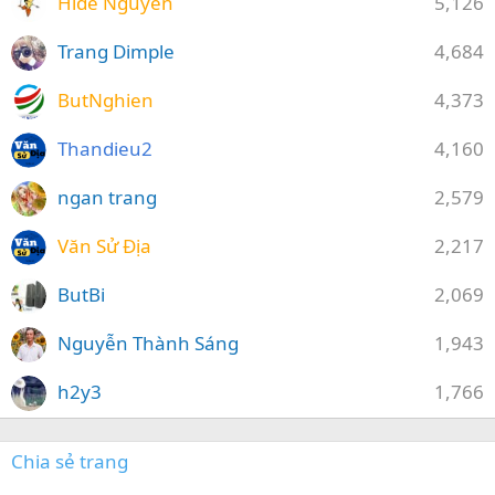
Hide Nguyễn
5,126
Trang Dimple
4,684
ButNghien
4,373
Thandieu2
4,160
ngan trang
2,579
Văn Sử Địa
2,217
ButBi
2,069
Nguyễn Thành Sáng
1,943
h2y3
1,766
Chia sẻ trang