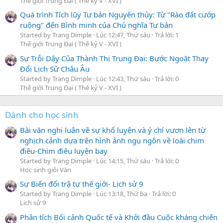
Thế giới Trung Đại ( Thế kỷ V - XVI )
Quá trình Tích lũy Tư bản Nguyên thủy: Từ "Rào đất cướp
ruộng" đến Bình minh của Chủ nghĩa Tư bản
Started by Trang Dimple
Lúc 12:47, Thứ sáu
Trả lời: 1
Thế giới Trung Đại ( Thế kỷ V - XVI )
Sự Trỗi Dậy Của Thành Thị Trung Đại: Bước Ngoặt Thay
Đổi Lịch Sử Châu Âu
Started by Trang Dimple
Lúc 12:43, Thứ sáu
Trả lời: 0
Thế giới Trung Đại ( Thế kỷ V - XVI )
Dành cho học sinh
Bài văn nghị luận về sự khổ luyện và ý chí vươn lên từ
nghịch cảnh dựa trên hình ảnh ngụ ngôn về loài chim
điêu-Chim điêu luyện bay
Started by Trang Dimple
Lúc 14:15, Thứ sáu
Trả lời: 0
Học sinh giỏi Văn
Sự Biến đổi trậ tự thế giới- Lịch sử 9
Started by Trang Dimple
Lúc 13:18, Thứ ba
Trả lời: 0
Lịch sử 9
Phân tích Bối cảnh Quốc tế và Khởi đầu Cuộc kháng chiến