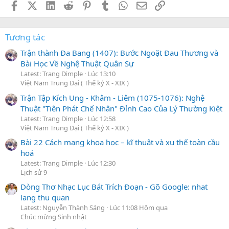
Facebook
X (Twitter)
LinkedIn
Reddit
Pinterest
Tumblr
WhatsApp
Email
Link
Tương tác
Trận thành Đa Bang (1407): Bước Ngoặt Đau Thương và
Bài Học Về Nghệ Thuật Quân Sự
Latest: Trang Dimple
Lúc 13:10
Việt Nam Trung Đại ( Thế kỷ X - XIX )
Trận Tập Kích Ung - Khâm - Liêm (1075-1076): Nghệ
Thuật "Tiên Phát Chế Nhân" Đỉnh Cao Của Lý Thường Kiệt
Latest: Trang Dimple
Lúc 12:58
Việt Nam Trung Đại ( Thế kỷ X - XIX )
Bài 22 Cách mạng khoa học – kĩ thuật và xu thế toàn cầu
hoá
Latest: Trang Dimple
Lúc 12:30
Lịch sử 9
Dòng Thơ Nhạc Lục Bát Trích Đoạn - Gõ Google: nhat
lang thu quan
Latest: Nguyễn Thành Sáng
Lúc 11:08 Hôm qua
Chúc mừng Sinh nhật