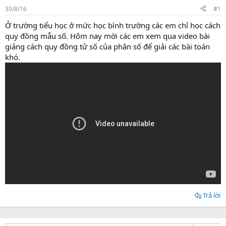
t
30/8/16
#1
a
r
Ở trường tiểu học ở mức học bình trường các em chỉ học cách
t
quy đồng mẫu số. Hôm nay mời các em xem qua video bài
e
giảng cách quy đồng tử số của phân số để giải các bài toán
r
khó.
Trả lời