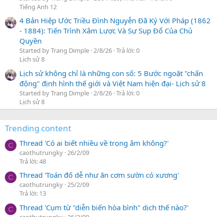
Tiếng Anh 12
4 Bản Hiệp Ước Triều Đình Nguyễn Đã Ký Với Pháp (1862
- 1884): Tiến Trình Xâm Lược Và Sự Sụp Đổ Của Chủ
Quyền
Started by Trang Dimple
2/8/26
Trả lời: 0
Lịch sử 8
Lịch sử không chỉ là những con số: 5 Bước ngoặt "chấn
động" định hình thế giới và Việt Nam hiện đại- Lịch sử 8
Started by Trang Dimple
2/8/26
Trả lời: 0
Lịch sử 8
Trending content
Thread 'Có ai biết nhiều về trọng âm không?'
C
caothutrungky
26/2/09
Trả lời: 48
Thread 'Toán đố dễ như ăn cơm sườn có xương'
C
caothutrungky
25/2/09
Trả lời: 13
Thread 'Cụm từ "diễn biến hòa bình" dịch thế nào?'
C
caothutrungky
26/2/09