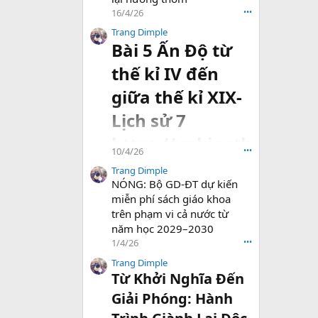
16/4/26
•••
Trang Dimple
Bài 5 Ấn Độ từ
thế kỉ IV đến
giữa thế kỉ XIX-
Lịch sử 7
https://vnkienth
10/4/26
•••
uc.com/threads
Trang Dimple
NÓNG: Bộ GD-ĐT dự kiến
/bai-...-giua-the-
miễn phí sách giáo khoa
ki-xix-lich-su-
trên phạm vi cả nước từ
năm học 2029–2030
7.94040/#post-
1/4/26
•••
202177
Trang Dimple
Từ Khởi Nghĩa Đến
Giải Phóng: Hành