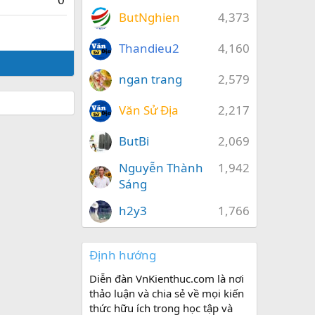
ButNghien
4,373
Thandieu2
4,160
ngan trang
2,579
Văn Sử Địa
2,217
ButBi
2,069
Nguyễn Thành
1,942
Sáng
h2y3
1,766
Định hướng
Diễn đàn VnKienthuc.com là nơi
thảo luận và chia sẻ về mọi kiến
thức hữu ích trong học tập và