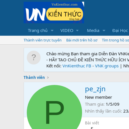
Trang chủ
VIDEO
Media
Đại Học
Thành viên trực tuyến
Bài mới trên hồ sơ
Tìm trong hồ s
Chào mừng Bạn tham gia Diễn Đàn VNKi
- HÃY TẠO CHỦ ĐỀ KIẾN THỨC HỮU ÍCH
Kết nối:
VnKienthuc FB
-
VNK groups
| Nh
Thành viên
pe_zjn
P
New member
Tham gia
1/5/09
Nhìn thấy lần cuối
23
Bài viết
5