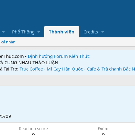
Phổ Thông
Thành viên
Credits
ơ cá nhân
enThuc.com -
Định hướng Forum
Kiến Thức
 VÀ CÙNG NHAU THẢO LUẬN
à Tài Trợ:
Trúc Coffee
-
Mì Cay Hàn Quốc
-
Cafe & Trà chanh Bắc 
/5/09
Reaction score
Điểm
0
0