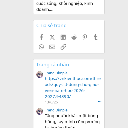
cuộc sống, khởi nghiệp, kinh
doanh,...
Chia sẻ trang
Facebook
X (Twitter)
LinkedIn
Reddit
Pinterest
Tumblr
WhatsApp
Email
Link
Trang cá nhân
Trang Dimple
https://vnkienthuc.com/thre
ads/quy-...t-dung-cho-giao-
vien-nam-hoc-2026-
2027.94390/
13/6/26
•••
Trang Dimple
Tặng người khác một bông
hồng, tay mình cũng vương
lại hương thơm