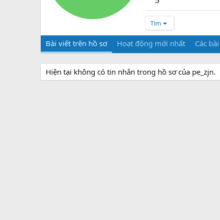
Tìm
Bài viết trên hồ sơ
Hoạt động mới nhất
Các bài
Hiện tại không có tin nhắn trong hồ sơ của pe_zjn.