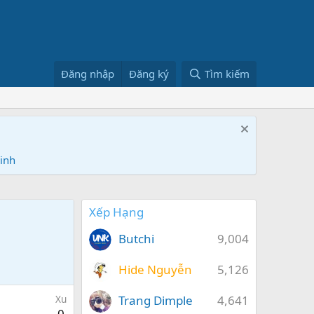
Đăng nhập
Đăng ký
Tìm kiếm
Ninh
Xếp Hạng
Butchi
9,004
Hide Nguyễn
5,126
Trang Dimple
4,641
Xu
0